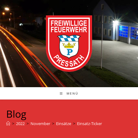
Zum
Inhalt
springen
MENÜ
Blog
>
2022
>
November
>
Einsätze
>
Einsatz-Ticker