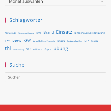
Monat auswählen
Schlagwörter
Einsatz
Brand
Jahreshauptversammlung
bma
Atemschutz
Atemschutzlehrgang
KFW
jugend
JFW
MTA
Lange Nacht der Feuerwehr
lehrgang
Spende
leistungsabzeichen
thl
übung
VU
ölspur
waldbrand
veranstaltung
Suche
Pr
Es
to
clo
th
se