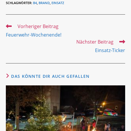
SCHLAGWÖRTER
:
B4
,
BRAND
,
EINSATZ
Weitere
Vorheriger Beitrag
Artikel
Feuerwehr-Wochenende!
ansehen
Nächster Beitrag
Einsatz-Ticker
DAS KÖNNTE DIR AUCH GEFALLEN