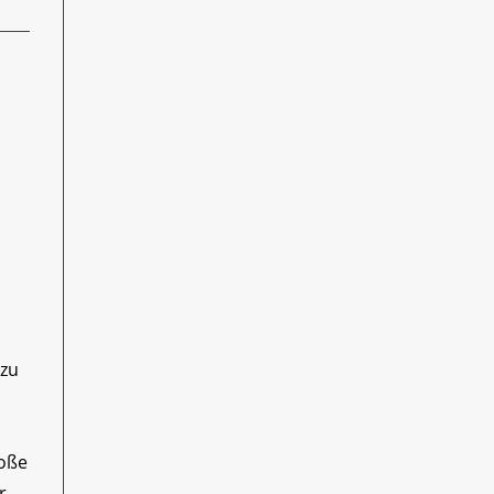
 zu
n
roße
r