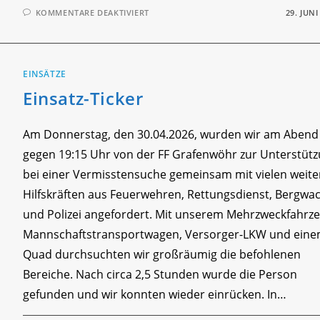
FÜR
KOMMENTARE DEAKTIVIERT
29. JUNI
EINSATZ-
TICKER
(4X)
EINSÄTZE
Einsatz-Ticker
Am Donnerstag, den 30.04.2026, wurden wir am Abend
gegen 19:15 Uhr von der FF Grafenwöhr zur Unterstüt
bei einer Vermisstensuche gemeinsam mit vielen weit
Hilfskräften aus Feuerwehren, Rettungsdienst, Bergwa
und Polizei angefordert. Mit unserem Mehrzweckfahrze
Mannschaftstransportwagen, Versorger-LKW und ein
Quad durchsuchten wir großräumig die befohlenen
Bereiche. Nach circa 2,5 Stunden wurde die Person
gefunden und wir konnten wieder einrücken. In…