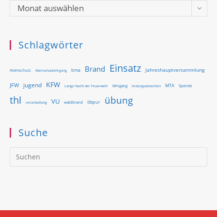
Archiv
Monat auswählen
Schlagwörter
Einsatz
Brand
Jahreshauptversammlung
bma
Atemschutz
Atemschutzlehrgang
KFW
jugend
JFW
MTA
Lange Nacht der Feuerwehr
lehrgang
Spende
leistungsabzeichen
thl
übung
VU
ölspur
waldbrand
veranstaltung
Suche
Pr
Es
to
clo
th
se