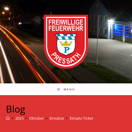
Zum
Inhalt
springen
MENÜ
Blog
>
2023
>
Oktober
>
Einsätze
>
Einsatz-Ticker