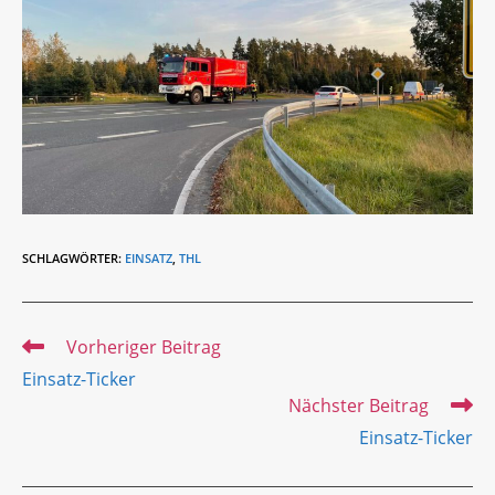
SCHLAGWÖRTER
:
EINSATZ
,
THL
Weitere
Vorheriger Beitrag
Artikel
Einsatz-Ticker
ansehen
Nächster Beitrag
Einsatz-Ticker