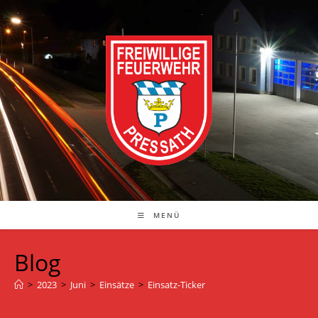
Zum
Inhalt
springen
MENÜ
Blog
>
2023
>
Juni
>
Einsätze
>
Einsatz-Ticker