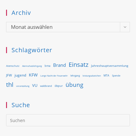
Archiv
Archiv
Monat auswählen
Schlagwörter
Einsatz
Brand
Jahreshauptversammlung
bma
Atemschutz
Atemschutzlehrgang
KFW
jugend
JFW
MTA
Lange Nacht der Feuerwehr
lehrgang
Spende
leistungsabzeichen
thl
übung
VU
ölspur
waldbrand
veranstaltung
Suche
Pr
Es
to