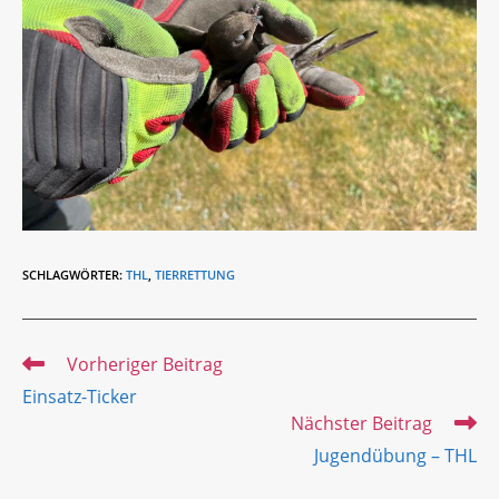
SCHLAGWÖRTER
:
THL
,
TIERRETTUNG
Weitere
Vorheriger Beitrag
Artikel
Einsatz-Ticker
ansehen
Nächster Beitrag
Jugendübung – THL