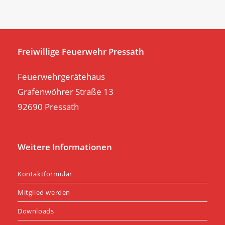
clo
th
se
pan
Freiwillige Feuerwehr Pressath
Feuerwehrgerätehaus
Grafenwöhrer Straße 13
92690 Pressath
Weitere Informationen
Kontaktformular
Mitglied werden
Downloads