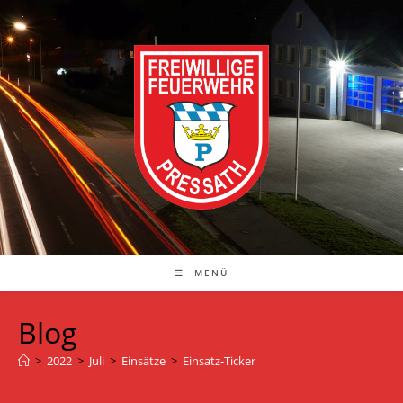
Zum
Inhalt
springen
MENÜ
Blog
>
2022
>
Juli
>
Einsätze
>
Einsatz-Ticker