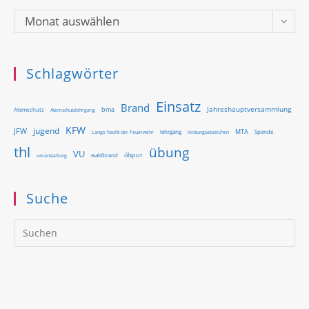
Archiv
Monat auswählen
Schlagwörter
Einsatz
Brand
Jahreshauptversammlung
bma
Atemschutz
Atemschutzlehrgang
KFW
jugend
JFW
MTA
Lange Nacht der Feuerwehr
lehrgang
Spende
leistungsabzeichen
thl
übung
VU
ölspur
waldbrand
veranstaltung
Suche
Pr
Es
to
clo
th