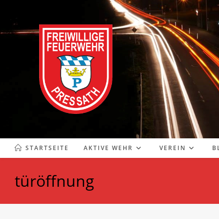
Zum
Inhalt
springen
STARTSEITE
AKTIVE WEHR
VEREIN
B
türöffnung