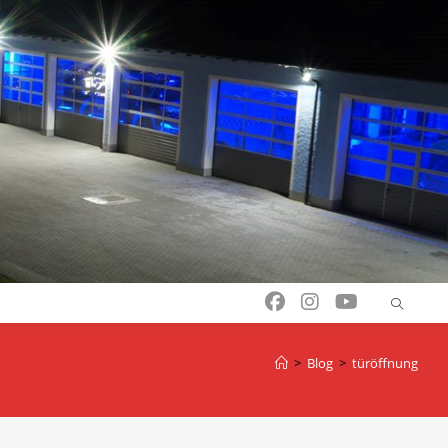
>
Blog
>
türöffnung