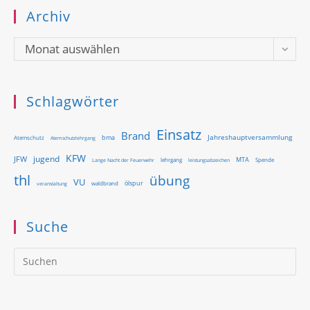
Archiv
Archiv
Monat auswählen
Schlagwörter
Einsatz
Brand
Jahreshauptversammlung
bma
Atemschutz
Atemschutzlehrgang
KFW
jugend
JFW
MTA
Lange Nacht der Feuerwehr
lehrgang
Spende
leistungsabzeichen
thl
übung
VU
ölspur
waldbrand
veranstaltung
Suche
Pr
Es
to
clo