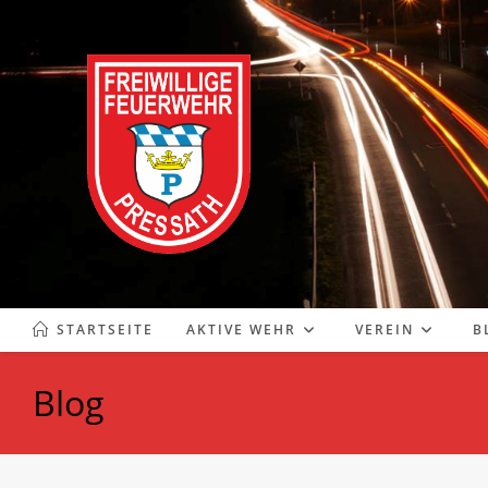
Zum
Inhalt
springen
STARTSEITE
AKTIVE WEHR
VEREIN
B
Blog