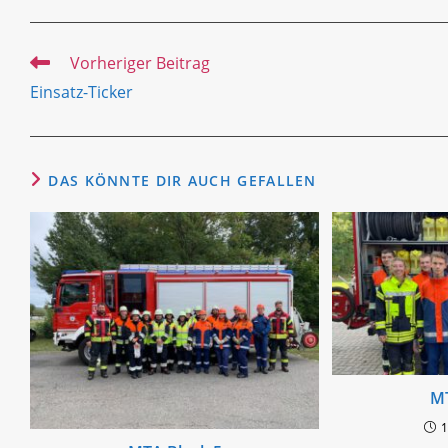
Weitere
Vorheriger Beitrag
Artikel
Einsatz-Ticker
ansehen
DAS KÖNNTE DIR AUCH GEFALLEN
MT
1