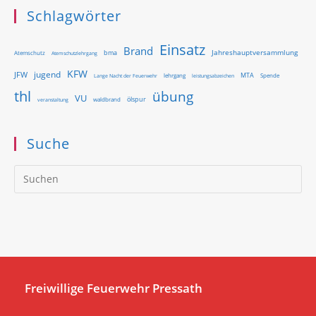
Schlagwörter
Einsatz
Brand
Jahreshauptversammlung
bma
Atemschutz
Atemschutzlehrgang
KFW
jugend
JFW
MTA
Lange Nacht der Feuerwehr
lehrgang
Spende
leistungsabzeichen
thl
übung
VU
ölspur
waldbrand
veranstaltung
Suche
Pr
Es
to
clo
th
se
pan
Freiwillige Feuerwehr Pressath