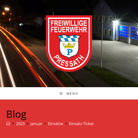
Zum
Inhalt
springen
MENÜ
Blog
>
2023
>
Januar
>
Einsätze
>
Einsatz-Ticker