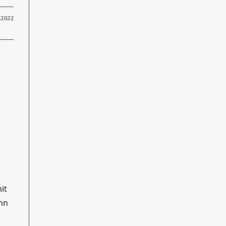
 2022
it
enn