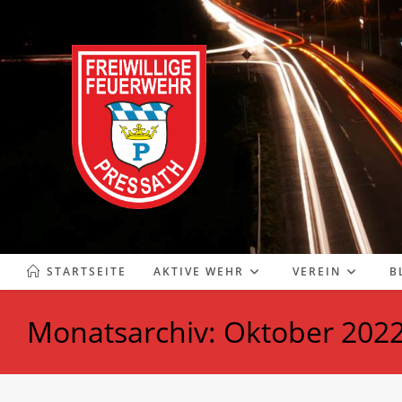
Zum
Inhalt
springen
STARTSEITE
AKTIVE WEHR
VEREIN
B
Monatsarchiv: Oktober 202