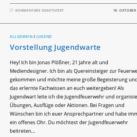
FÜR
KOMMENTARE DEAKTIVIERT
18. OKTOBER
ÜBUNGSSTUNDE
KFW
–
ERSTE
HILFE
ALLGEMEIN
/
JUGEND
Vorstellung Jugendwarte
Hey! Ich bin Jonas Plößner, 21 Jahre alt und
Mediendesigner. Ich bin als Quereinsteiger zur Feuerw
gekommen und möchte meine große Begeisterung un
das erlernte Fachwissen an euch weitergeben! Als
Jugendwart leite ich die Jugendfeuerwehr und organisi
Übungen, Ausflüge oder Aktionen. Bei Fragen und
Wünschen bin ich euer Ansprechpartner und habe im
ein offenes Ohr. Du möchtest der Jugendfeuerwehr
beitreten…