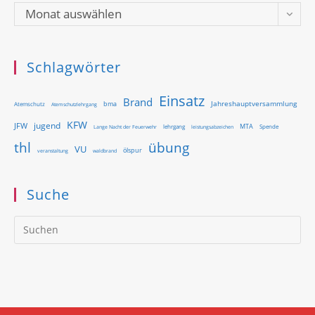
Archiv
Monat auswählen
Schlagwörter
Einsatz
Brand
Jahreshauptversammlung
bma
Atemschutz
Atemschutzlehrgang
KFW
jugend
JFW
MTA
Lange Nacht der Feuerwehr
lehrgang
Spende
leistungsabzeichen
thl
übung
VU
ölspur
waldbrand
veranstaltung
Suche
Pr
Es
to
clo
th
se