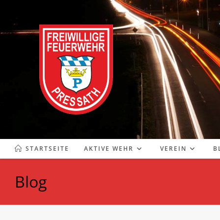
Zum
Inhalt
springen
STARTSEITE
AKTIVE WEHR
VEREIN
B
Blog