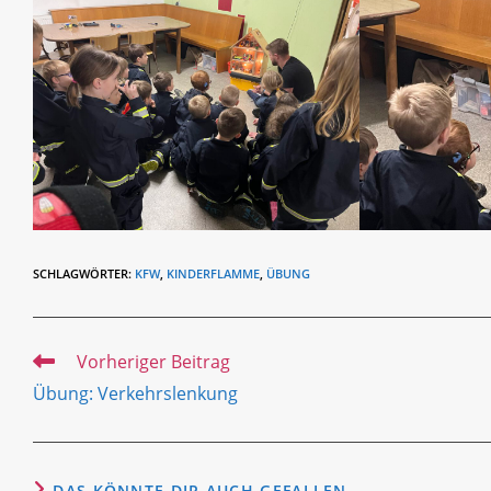
SCHLAGWÖRTER
:
KFW
,
KINDERFLAMME
,
ÜBUNG
Weitere
Vorheriger Beitrag
Artikel
Übung: Verkehrslenkung
ansehen
DAS KÖNNTE DIR AUCH GEFALLEN