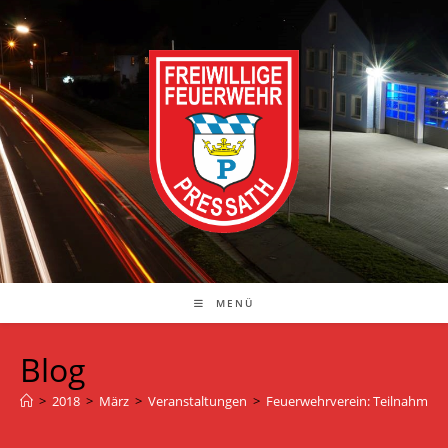
Zum
Inhalt
springen
MENÜ
Blog
>
2018
>
März
>
Veranstaltungen
>
Feuerwehrverein: Teilnahme am