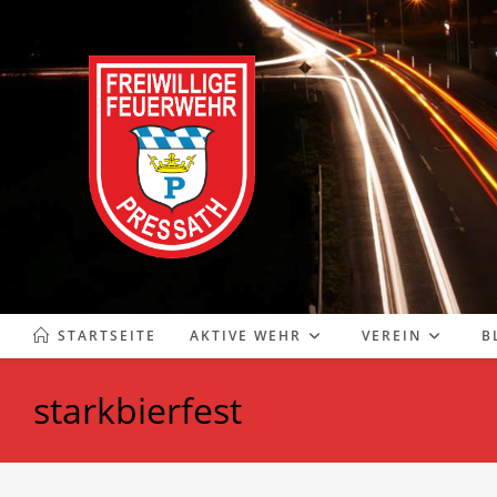
Zum
Inhalt
springen
STARTSEITE
AKTIVE WEHR
VEREIN
B
starkbierfest