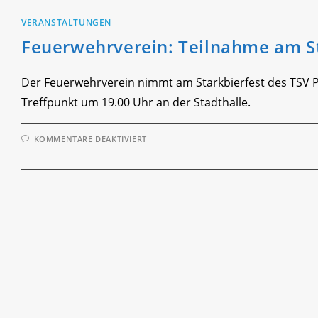
VERANSTALTUNGEN
Feuerwehrverein: Teilnahme am St
Der Feuerwehrverein nimmt am Starkbierfest des TSV Pre
Treffpunkt um 19.00 Uhr an der Stadthalle.
FÜR
KOMMENTARE DEAKTIVIERT
FEUERWEHRVEREIN:
TEILNAHME
AM
STARKBIERFEST
DES
TSV
PRESSATH