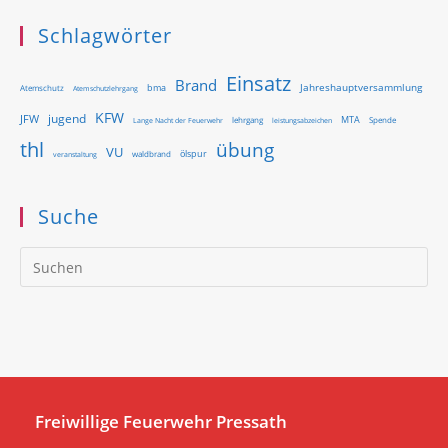
Schlagwörter
Einsatz
Brand
Jahreshauptversammlung
bma
Atemschutz
Atemschutzlehrgang
KFW
jugend
JFW
MTA
Lange Nacht der Feuerwehr
lehrgang
Spende
leistungsabzeichen
thl
übung
VU
ölspur
waldbrand
veranstaltung
Suche
Pr
Es
to
clo
th
se
pan
Freiwillige Feuerwehr Pressath