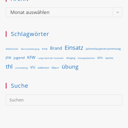
Archiv
Monat auswählen
Schlagwörter
Einsatz
Brand
Jahreshauptversammlung
bma
Atemschutz
Atemschutzlehrgang
KFW
jugend
JFW
MTA
Lange Nacht der Feuerwehr
lehrgang
Spende
leistungsabzeichen
thl
übung
VU
ölspur
waldbrand
veranstaltung
Suche
Pr
Es
to
clo
th