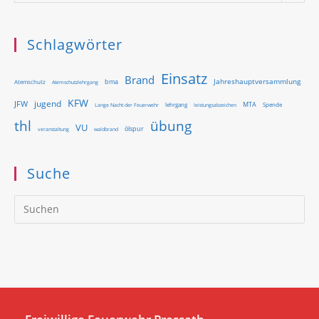
Schlagwörter
Einsatz
Brand
Jahreshauptversammlung
bma
Atemschutz
Atemschutzlehrgang
KFW
jugend
JFW
MTA
Lange Nacht der Feuerwehr
lehrgang
Spende
leistungsabzeichen
thl
übung
VU
ölspur
waldbrand
veranstaltung
Suche
Pr
Es
to
clo
th
se
pan