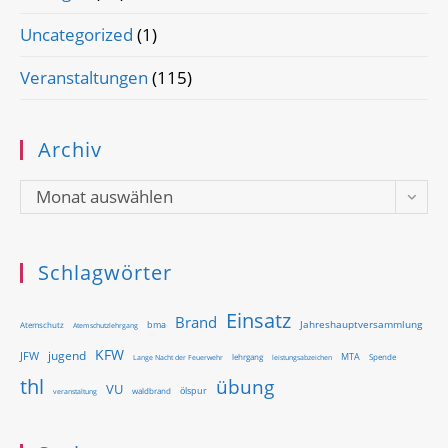
Uncategorized
(1)
Veranstaltungen
(115)
Archiv
Archiv
Monat auswählen
Schlagwörter
Einsatz
Brand
Jahreshauptversammlung
bma
Atemschutz
Atemschutzlehrgang
KFW
jugend
JFW
MTA
Lange Nacht der Feuerwehr
lehrgang
Spende
leistungsabzeichen
thl
übung
VU
ölspur
waldbrand
veranstaltung