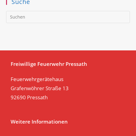
Suche
Pr
Es
to
clo
th
se
pan
Freiwillige Feuerwehr Pressath
Feuerwehrgerätehaus
Grafenwöhrer Straße 13
92690 Pressath
Weitere Informationen