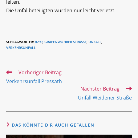
leiten.
Die Unfallbeteiligten wurden nur leicht verletzt.
SCHLAGWÖRTER
:
B299
,
GRAFENWÖHRER STRASSE
,
UNFALL
,
VERKEHRSUNFALL
Weitere
Vorheriger Beitrag
Artikel
Verkehrsunfall Pressath
ansehen
Nächster Beitrag
Unfall Weidener Straße
DAS KÖNNTE DIR AUCH GEFALLEN