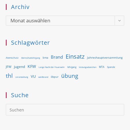
Archiv
Archiv
Monat auswählen
Schlagwörter
Einsatz
Brand
Jahreshauptversammlung
bma
Atemschutz
Atemschutzlehrgang
KFW
jugend
JFW
MTA
Lange Nacht der Feuerwehr
lehrgang
Spende
leistungsabzeichen
thl
übung
VU
ölspur
waldbrand
veranstaltung
Suche
Pr
Es
to
clo