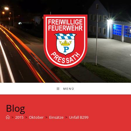
Zum
Inhalt
springen
MENÜ
Blog
>
2015
>
Oktober
>
Einsätze
>
Unfall B299