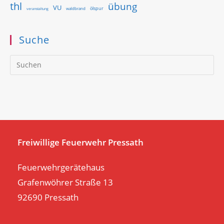
thl
übung
VU
ölspur
waldbrand
veranstaltung
Suche
Pr
Es
to
clo
th
se
pan
Freiwillige Feuerwehr Pressath
Feuerwehrgerätehaus
Grafenwöhrer Straße 13
92690 Pressath