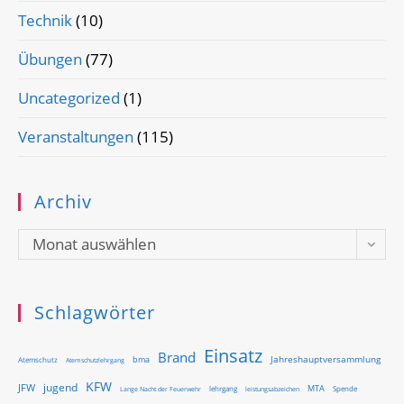
Technik
(10)
Übungen
(77)
Uncategorized
(1)
Veranstaltungen
(115)
Archiv
Archiv
Monat auswählen
Schlagwörter
Einsatz
Brand
Jahreshauptversammlung
bma
Atemschutz
Atemschutzlehrgang
KFW
jugend
JFW
MTA
Lange Nacht der Feuerwehr
lehrgang
Spende
leistungsabzeichen