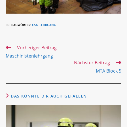
SCHLAGWÖRTER
:
CSA
,
LEHRGANG
Weitere
Vorheriger Beitrag
Artikel
Maschinistenlehrgang
ansehen
Nächster Beitrag
MTA Block 5
DAS KÖNNTE DIR AUCH GEFALLEN