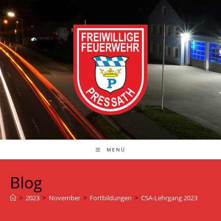
Zum
Inhalt
springen
MENÜ
Blog
>
2023
>
November
>
Fortbildungen
>
CSA-Lehrgang 2023