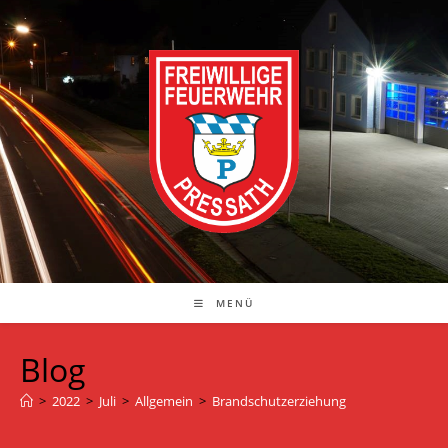
Zum
Inhalt
springen
MENÜ
Blog
>
2022
>
Juli
>
Allgemein
>
Brandschutzerziehung