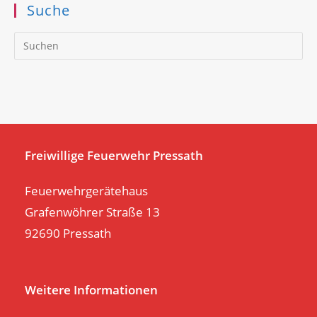
Suche
Pr
Es
to
clo
th
se
pan
Freiwillige Feuerwehr Pressath
Feuerwehrgerätehaus
Grafenwöhrer Straße 13
92690 Pressath
Weitere Informationen