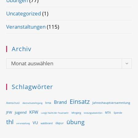
Übungen
(77)
Uncategorized
(1)
Veranstaltungen
(115)
Archiv
Archiv
Monat auswählen
Schlagwörter
Einsatz
Brand
Jahreshauptversammlung
bma
Atemschutz
Atemschutzlehrgang
KFW
jugend
JFW
MTA
Lange Nacht der Feuerwehr
lehrgang
Spende
leistungsabzeichen
thl
übung
VU
ölspur
waldbrand
veranstaltung