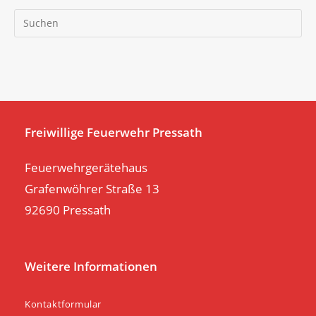
Pr
Es
to
clo
th
se
pan
Freiwillige Feuerwehr Pressath
Feuerwehrgerätehaus
Grafenwöhrer Straße 13
92690 Pressath
Weitere Informationen
Kontaktformular