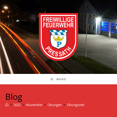
Zum
Inhalt
springen
MENÜ
Blog
>
2022
>
November
>
Übungen
>
Übungszeit