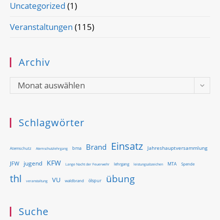
Uncategorized
(1)
Veranstaltungen
(115)
Archiv
Archiv
Monat auswählen
Schlagwörter
Einsatz
Brand
Jahreshauptversammlung
bma
Atemschutz
Atemschutzlehrgang
KFW
jugend
JFW
MTA
Lange Nacht der Feuerwehr
lehrgang
Spende
leistungsabzeichen
thl
übung
VU
ölspur
waldbrand
veranstaltung
Suche