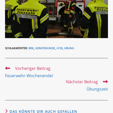
SCHLAGWÖRTER
:
BRK
,
GERÄTEKUNDE
,
LF20
,
ÜBUNG
Weitere
Vorheriger Beitrag
Artikel
Feuerwehr-Wochenende!
ansehen
Nächster Beitrag
Übungszeit
DAS KÖNNTE DIR AUCH GEFALLEN