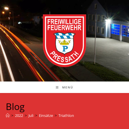
Zum
Inhalt
springen
MENÜ
Blog
>
2022
>
Juli
>
Einsätze
>
Triathlon