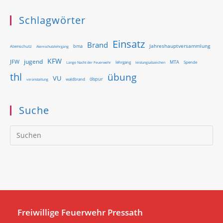
Schlagwörter
Einsatz
Brand
Jahreshauptversammlung
bma
Atemschutz
Atemschutzlehrgang
KFW
jugend
JFW
MTA
Lange Nacht der Feuerwehr
lehrgang
Spende
leistungsabzeichen
thl
übung
VU
ölspur
waldbrand
veranstaltung
Suche
Pr
Es
to
clo
th
se
pan
Freiwillige Feuerwehr Pressath