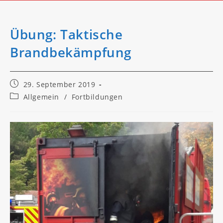
Übung: Taktische
Brandbekämpfung
Beitrag
29. September 2019
veröffentlicht:
Beitrags-
Allgemein
/
Fortbildungen
Kategorie: