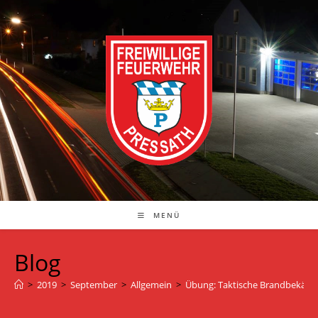
Zum
Inhalt
springen
MENÜ
Blog
>
2019
>
September
>
Allgemein
>
Übung: Taktische Brandbekäm