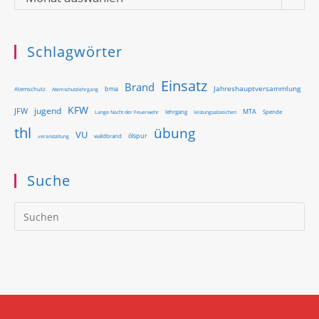
Schlagwörter
Einsatz
Brand
Jahreshauptversammlung
bma
Atemschutz
Atemschutzlehrgang
KFW
jugend
JFW
MTA
Lange Nacht der Feuerwehr
lehrgang
Spende
leistungsabzeichen
thl
übung
VU
ölspur
waldbrand
veranstaltung
Suche
Pr
Es
to
clo
th
se
pan