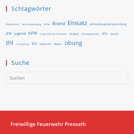
Schlagwörter
Einsatz
Brand
Jahreshauptversammlung
bma
Atemschutz
Atemschutzlehrgang
KFW
jugend
JFW
MTA
Lange Nacht der Feuerwehr
lehrgang
Spende
leistungsabzeichen
thl
übung
VU
ölspur
waldbrand
veranstaltung
Suche
Pr
Es
to
clo
th
se
pan
Freiwillige Feuerwehr Pressath