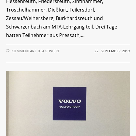
Hessenreuth, Friedersreuth, Zintlhammer,
Troschelhammer, Dießfurt, Feilersdorf,
Zessau/Weihersberg, Burkhardsreuth und
Schwarzenbach am MTA-Lehrgang teil. Drei Tage
hatten Teilnehmer aus Pressath,…
FÜR
KOMMENTARE DEAKTIVIERT
22. SEPTEMBER 2019
FLORIANSJÜNGER
SCHLIESSEN B
LOCK F
ÜNF E
RFOLGREICH A
B!