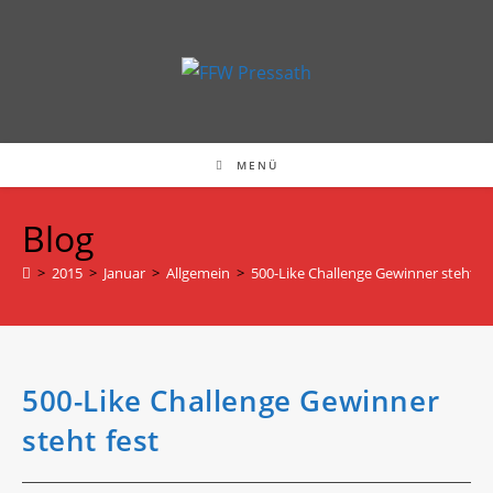
Zum
Inhalt
springen
MENÜ
Blog
>
2015
>
Januar
>
Allgemein
>
500-Like Challenge Gewinner steht fe
500-Like Challenge Gewinner
steht fest