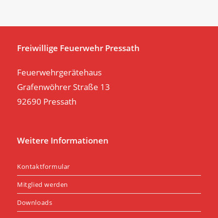
clo
th
se
pan
Freiwillige Feuerwehr Pressath
Feuerwehrgerätehaus
Grafenwöhrer Straße 13
92690 Pressath
Weitere Informationen
Kontaktformular
Mitglied werden
Downloads