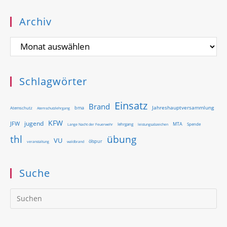
Archiv
Archiv
Schlagwörter
Einsatz
Brand
Jahreshauptversammlung
bma
Atemschutz
Atemschutzlehrgang
KFW
jugend
JFW
MTA
Lange Nacht der Feuerwehr
lehrgang
Spende
leistungsabzeichen
thl
übung
VU
ölspur
waldbrand
veranstaltung
Suche
Pr
Es
to