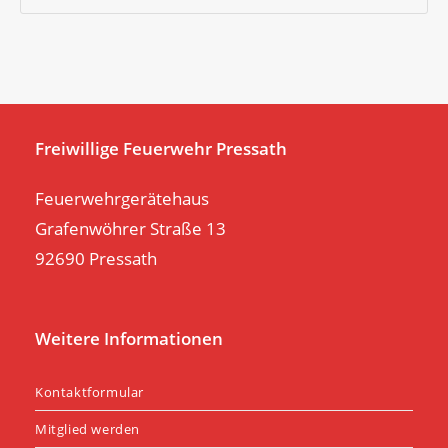
Es
to
clo
th
se
pan
Freiwillige Feuerwehr Pressath
Feuerwehrgerätehaus
Grafenwöhrer Straße 13
92690 Pressath
Weitere Informationen
Kontaktformular
Mitglied werden