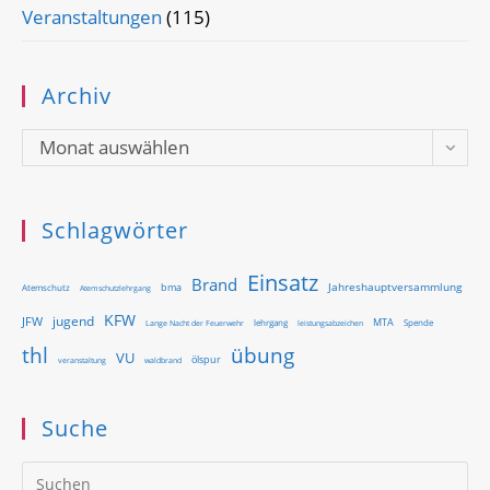
Veranstaltungen
(115)
Archiv
Archiv
Monat auswählen
Schlagwörter
Einsatz
Brand
Jahreshauptversammlung
bma
Atemschutz
Atemschutzlehrgang
KFW
jugend
JFW
MTA
Lange Nacht der Feuerwehr
lehrgang
Spende
leistungsabzeichen
thl
übung
VU
ölspur
waldbrand
veranstaltung
Suche
Pr