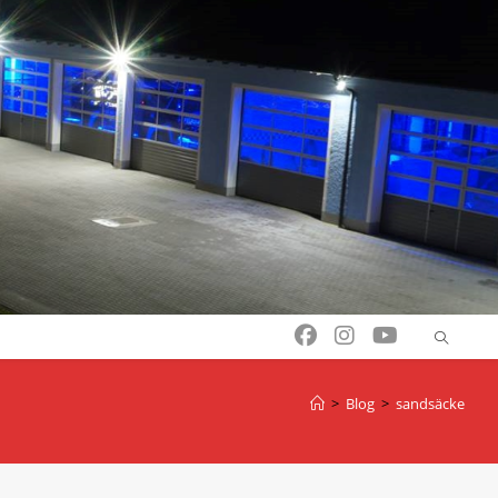
>
Blog
>
sandsäcke