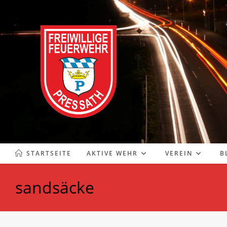
Zum
Inhalt
springen
STARTSEITE
AKTIVE WEHR
VEREIN
B
sandsäcke