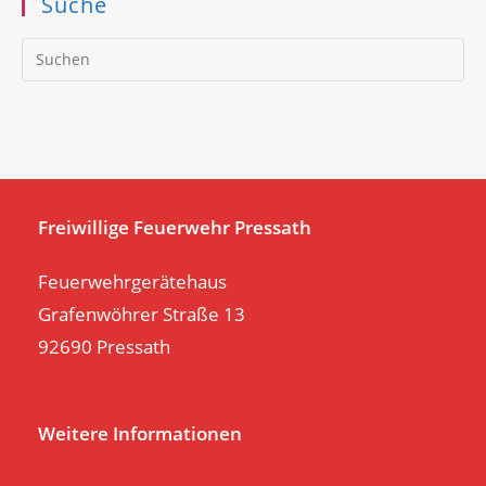
Suche
Pr
Es
to
clo
th
se
pan
Freiwillige Feuerwehr Pressath
Feuerwehrgerätehaus
Grafenwöhrer Straße 13
92690 Pressath
Weitere Informationen