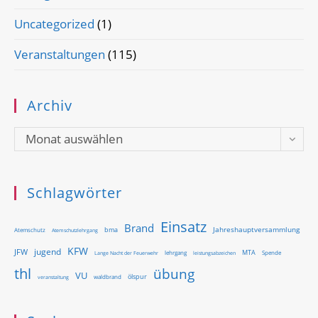
Uncategorized
(1)
Veranstaltungen
(115)
Archiv
Archiv
Monat auswählen
Schlagwörter
Einsatz
Brand
Jahreshauptversammlung
bma
Atemschutz
Atemschutzlehrgang
KFW
jugend
JFW
MTA
Lange Nacht der Feuerwehr
lehrgang
Spende
leistungsabzeichen
thl
übung
VU
ölspur
waldbrand
veranstaltung