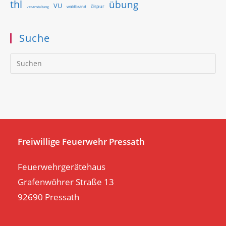
thl
übung
VU
ölspur
waldbrand
veranstaltung
Suche
Pr
Es
to
clo
th
se
pan
Freiwillige Feuerwehr Pressath
Feuerwehrgerätehaus
Grafenwöhrer Straße 13
92690 Pressath