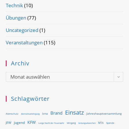
Technik
(10)
Übungen
(77)
Uncategorized
(1)
Veranstaltungen
(115)
Archiv
Archiv
Monat auswählen
Schlagwörter
Einsatz
Brand
Jahreshauptversammlung
bma
Atemschutz
Atemschutzlehrgang
KFW
jugend
JFW
MTA
Lange Nacht der Feuerwehr
lehrgang
Spende
leistungsabzeichen