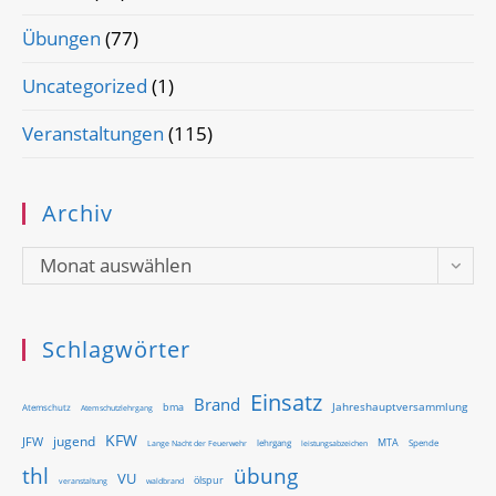
Übungen
(77)
Uncategorized
(1)
Veranstaltungen
(115)
Archiv
Archiv
Monat auswählen
Schlagwörter
Einsatz
Brand
Jahreshauptversammlung
bma
Atemschutz
Atemschutzlehrgang
KFW
jugend
JFW
MTA
Lange Nacht der Feuerwehr
lehrgang
Spende
leistungsabzeichen
thl
übung
VU
ölspur
waldbrand
veranstaltung