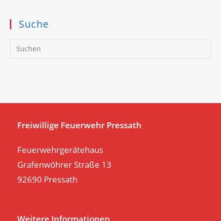
Suche
Pr
Es
to
clo
th
se
pan
Freiwillige Feuerwehr Pressath
Feuerwehrgerätehaus
Grafenwöhrer Straße 13
92690 Pressath
Weitere Informationen