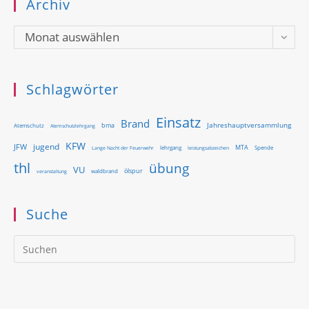
Archiv
Archiv
Monat auswählen
Schlagwörter
Einsatz
Brand
Jahreshauptversammlung
bma
Atemschutz
Atemschutzlehrgang
KFW
jugend
JFW
MTA
Lange Nacht der Feuerwehr
lehrgang
Spende
leistungsabzeichen
thl
übung
VU
ölspur
waldbrand
veranstaltung
Suche
Pr
Es
to
clo