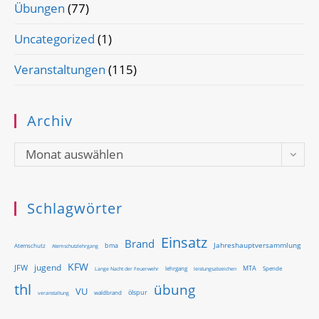
Übungen
(77)
Uncategorized
(1)
Veranstaltungen
(115)
Archiv
Archiv
Monat auswählen
Schlagwörter
Einsatz
Brand
Jahreshauptversammlung
bma
Atemschutz
Atemschutzlehrgang
KFW
jugend
JFW
MTA
Lange Nacht der Feuerwehr
lehrgang
Spende
leistungsabzeichen
thl
übung
VU
ölspur
waldbrand
veranstaltung