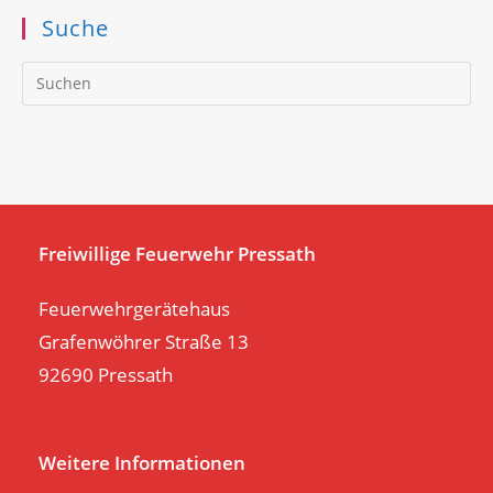
Suche
Pr
Es
to
clo
th
se
pan
Freiwillige Feuerwehr Pressath
Feuerwehrgerätehaus
Grafenwöhrer Straße 13
92690 Pressath
Weitere Informationen