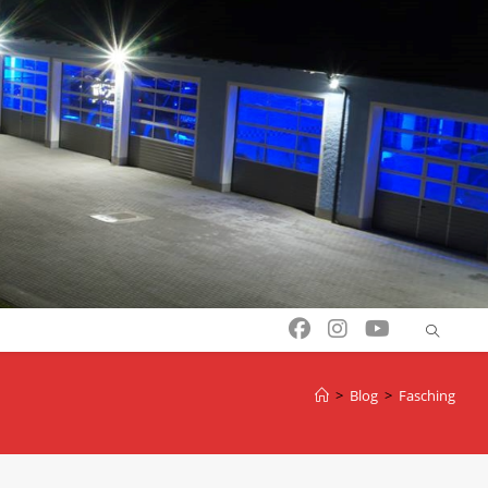
>
Blog
>
Fasching