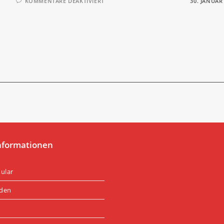
FÜR
KOMMENTARE DEAKTIVIERT
30. JANUAR
FEUERWEHRBALL
2016
nformationen
ular
rden