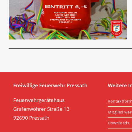
Freiwillige Feuerwehr Pressath
Weitere I
Feuerwehrgerätehaus
Kontaktform
Grafenwöhrer Straße 13
Mitglied we
92690 Pressath
Downloads