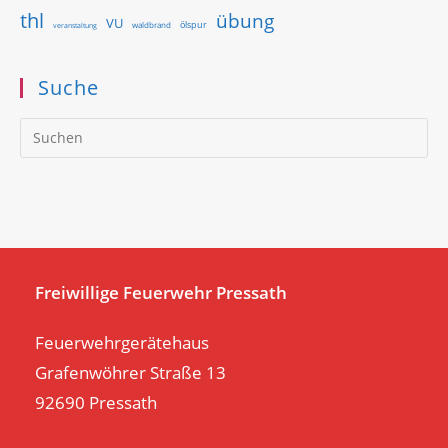
thl
übung
VU
ölspur
waldbrand
veranstaltung
Suche
Pr
Es
to
clo
th
se
pan
Freiwillige Feuerwehr Pressath
Feuerwehrgerätehaus
Grafenwöhrer Straße 13
92690 Pressath