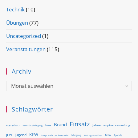
Technik
(10)
Übungen
(77)
Uncategorized
(1)
Veranstaltungen
(115)
Archiv
Archiv
Monat auswählen
Schlagwörter
Einsatz
Brand
Jahreshauptversammlung
bma
Atemschutz
Atemschutzlehrgang
KFW
jugend
JFW
MTA
Lange Nacht der Feuerwehr
lehrgang
Spende
leistungsabzeichen