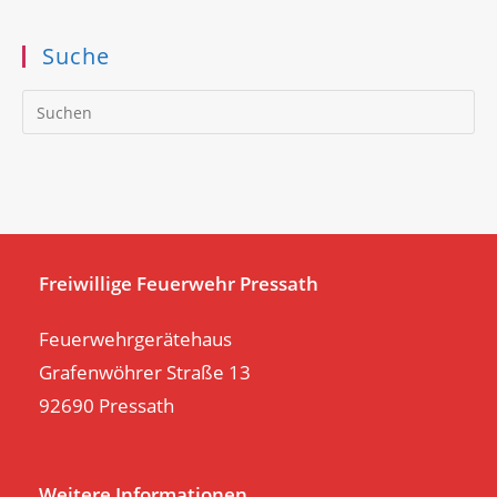
Suche
Pr
Es
to
clo
th
se
pan
Freiwillige Feuerwehr Pressath
Feuerwehrgerätehaus
Grafenwöhrer Straße 13
92690 Pressath
Weitere Informationen