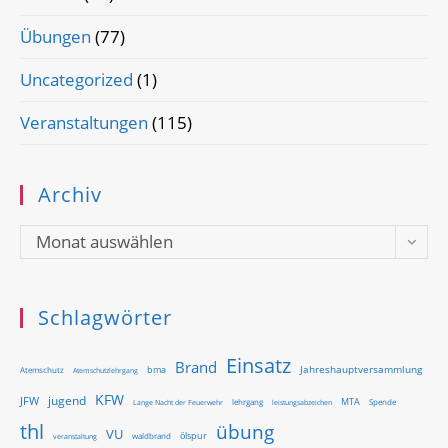
Übungen
(77)
Uncategorized
(1)
Veranstaltungen
(115)
Archiv
Archiv
Monat auswählen
Schlagwörter
Einsatz
Brand
Jahreshauptversammlung
bma
Atemschutz
Atemschutzlehrgang
KFW
jugend
JFW
MTA
Lange Nacht der Feuerwehr
lehrgang
Spende
leistungsabzeichen
thl
übung
VU
ölspur
waldbrand
veranstaltung