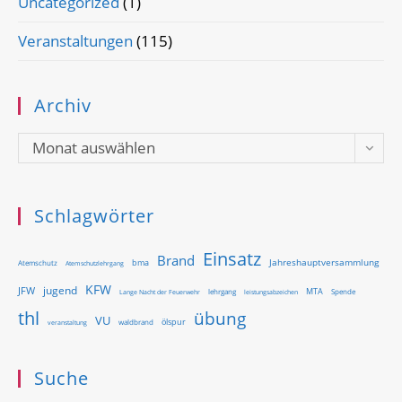
Uncategorized
(1)
Veranstaltungen
(115)
Archiv
Archiv
Monat auswählen
Schlagwörter
Einsatz
Brand
Jahreshauptversammlung
bma
Atemschutz
Atemschutzlehrgang
KFW
jugend
JFW
MTA
Lange Nacht der Feuerwehr
lehrgang
Spende
leistungsabzeichen
thl
übung
VU
ölspur
waldbrand
veranstaltung
Suche