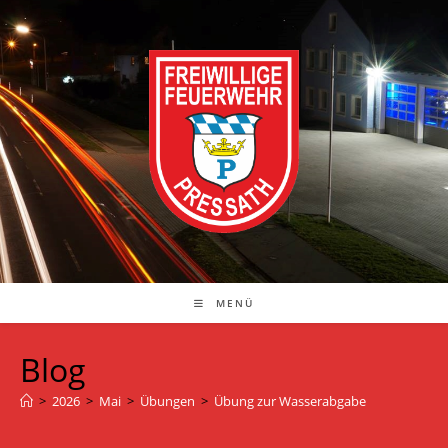
Zum
Inhalt
springen
MENÜ
Blog
>
2026
>
Mai
>
Übungen
>
Übung zur Wasserabgabe