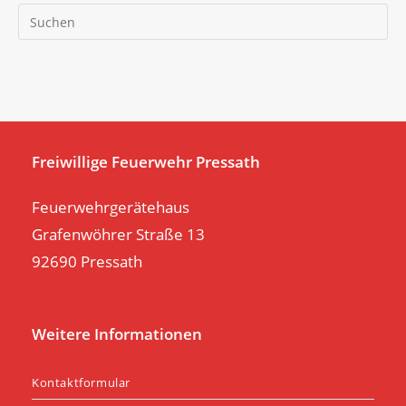
Pr
Es
to
clo
th
se
pan
Freiwillige Feuerwehr Pressath
Feuerwehrgerätehaus
Grafenwöhrer Straße 13
92690 Pressath
Weitere Informationen
Kontaktformular