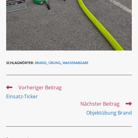
SCHLAGWÖRTER
:
BRAND
,
ÜBUNG
,
WASSERABGABE
Weitere
Vorheriger Beitrag
Artikel
Einsatz-Ticker
ansehen
Nächster Beitrag
Objektübung Brand