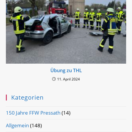
Übung zu THL
11. April 2024
Kategorien
150 Jahre FFW Pressath
(14)
Allgemein
(148)