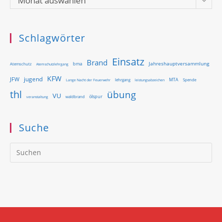
Monat auswählen
Schlagwörter
Einsatz
Brand
Jahreshauptversammlung
bma
Atemschutz
Atemschutzlehrgang
KFW
jugend
JFW
MTA
Lange Nacht der Feuerwehr
lehrgang
Spende
leistungsabzeichen
thl
übung
VU
ölspur
waldbrand
veranstaltung
Suche
Pr
Es
to
clo
th
se