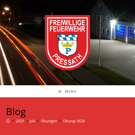
Zum
Inhalt
springen
MENÜ
Blog
>
2025
>
Juli
>
Übungen
>
Übung: MZA