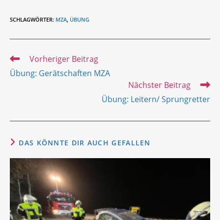
SCHLAGWÖRTER
:
MZA
,
ÜBUNG
Weitere
Vorheriger Beitrag
Artikel
Übung: Gerätschaften MZA
ansehen
Nächster Beitrag
Übung: Leitern/ Sprungretter
DAS KÖNNTE DIR AUCH GEFALLEN