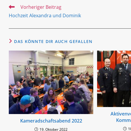
Weitere
Vorheriger Beitrag
Artikel
Hochzeit Alexandra und Dominik
ansehen
DAS KÖNNTE DIR AUCH GEFALLEN
Aktiven
Komma
Kameradschaftsabend 2022
1
19. Oktober 2022