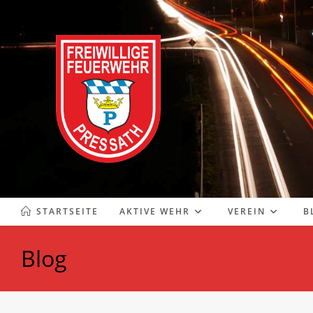
Zum
Inhalt
springen
STARTSEITE
AKTIVE WEHR
VEREIN
B
Blog