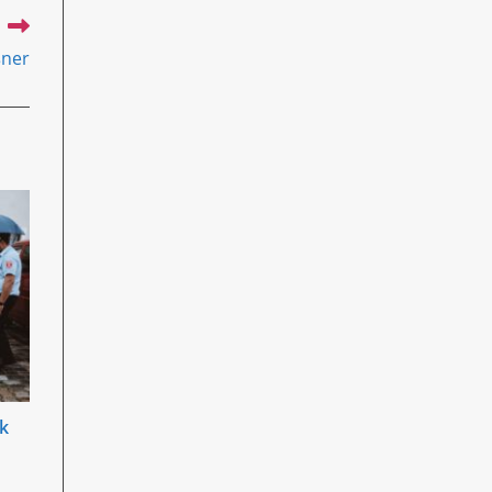
ßner
k