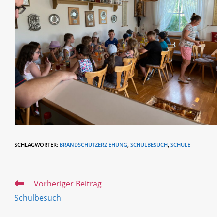
SCHLAGWÖRTER
:
BRANDSCHUTZERZIEHUNG
,
SCHULBESUCH
,
SCHULE
Weitere
Vorheriger Beitrag
Artikel
Schulbesuch
ansehen