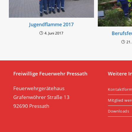
Jugendflamme 2017
Berufsfe
4. Juni 2017
21.
Freiwillige Feuerwehr Pressath
Weitere I
Feuerwehrgerätehaus
Kontaktform
Grafenwöhrer Straße 13
Mitglied we
92690 Pressath
Downloads