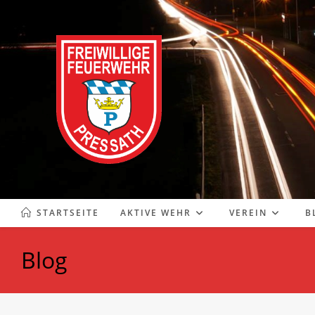
Zum
Inhalt
springen
STARTSEITE
AKTIVE WEHR
VEREIN
B
Blog