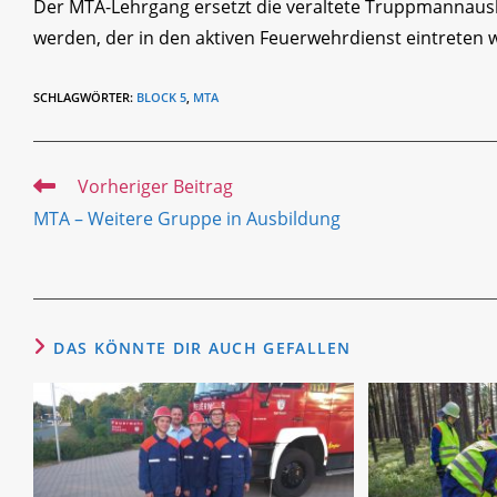
Der MTA-Lehrgang ersetzt die veraltete Truppmannau
werden, der in den aktiven Feuerwehrdienst eintreten wi
SCHLAGWÖRTER
:
BLOCK 5
,
MTA
Weitere
Vorheriger Beitrag
Artikel
MTA – Weitere Gruppe in Ausbildung
ansehen
DAS KÖNNTE DIR AUCH GEFALLEN